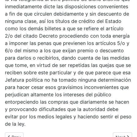
inmediatamente dicte las disposiciones convenientes
a fin de que circulen debidamente y sin descuento de
ninguna clase, así los títulos de crédito del Estado
como los demás billetes a que se refiere el artículo
2/o del citado Decreto procediendo con toda energía
a imponer las penas que previenen los artículos 5/o y
6/o del mismo a los que exijan premio o descuento
para darlos o recibirlos, dando cuenta de las medidas
que tome, en virtud de ser repetidas las quejas que se
reciben sobre este particular y de que parece que esa
Jefatura política no ha tomado ninguna determinación
para hacer cesar esos gravísimos inconvenientes que
perjudican altamente los intereses del público
entorpeciendo las compras que diariamente se hacen
y provocando dificultades que la autoridad debe
evitar por los medios legales y haciendo sentir el peso
de la ley.
Previous article: José Inés Dávila, governor, decree núm. 18 aut
Next articl