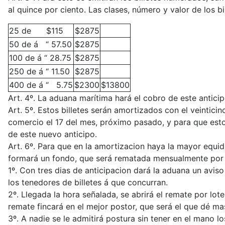
al quince por ciento. Las clases, número y valor de los bi
25 de $115
$2875
50 de á “ 57.50
$2875
100 de á “ 28.75
$2875
250 de á “ 11.50
$2875
400 de á “ 5.75
$2300
$13800
Art. 4º. La aduana marítima hará el cobro de este antici
Art. 5º. Estos billetes serán amortizados con el veintic
comercio el 17 del mes, próximo pasado, y para que esto
de este nuevo anticipo.
Art. 6º. Para que en la amortizacion haya la mayor equid
formará un fondo, que será rematada mensualmente por lo
1º. Con tres dias de anticipacion dará la aduana un avis
los tenedores de billetes á que concurran.
2º. Llegada la hora señalada, se abrirá el remate por lot
remate fincará en el mejor postor, que será el que dé ma
3º. A nadie se le admitirá postura sin tener en el mano lo