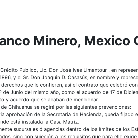
Banco Minero, Mexico 
édito Público, Lic. Don José Ives Limantour , en represent
e 1896, y el Sr. Don Joaquin D. Casasús, en nombre y repre
 derechos que le confieren, así el contrato que celebró co
º de Junio del mismo año, como el acuerdo de 17 de Diciemb
rato y acuerdo que se acaban de mencionar.
 de Chihuahua se regirá por las siguientes prevenciones:
via aprobación de la Secretaría de Hacienda, queda fijado e
onde está instalada la Casa Matriz.
emente sucursales ó agencias dentro de los límites de los 
os, sino con sujeción á los requisitos que para ello exige 