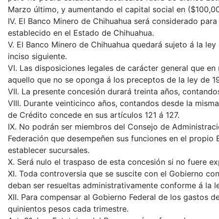
Marzo último, y aumentando el capital social en ($100,0
IV. El Banco Minero de Chihuahua será considerado para 
establecido en el Estado de Chihuahua.
V. El Banco Minero de Chihuahua quedará sujeto á la ley 
inciso siguiente.
VI. Las disposiciones legales de carácter general que en
aquello que no se oponga á los preceptos de la ley de 1
VII. La presente concesión durará treinta años, contand
VIII. Durante veinticinco años, contandos desde la mism
de Crédito concede en sus artículos 121 á 127.
IX. No podrán ser miembros del Consejo de Administració
Federación que desempeñen sus funciones en el propio E
establecer sucursales.
X. Será nulo el traspaso de esta concesión si no fuere 
XI. Toda controversia que se suscite con el Gobierno con
deban ser resueltas administrativamente conforme á la le
XII. Para compensar al Gobierno Federal de los gastos de
quinientos pesos cada trimestre.