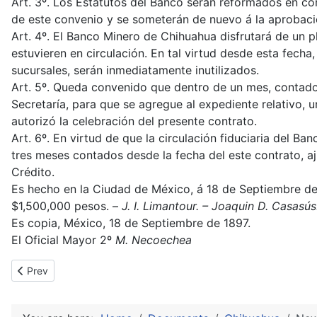
Art. 3º. Los Estatutos del Banco serán reformados en con
de este convenio y se someterán de nuevo á la aprobació
Art. 4º. El Banco Minero de Chihuahua disfrutará de un 
estuvieren en circulación. En tal virtud desde esta fecha,
sucursales, serán inmediatamente inutilizados.
Art. 5º. Queda convenido que dentro de un mes, contado 
Secretaría, para que se agregue al expediente relativo, 
autorizó la celebración del presente contrato.
Art. 6º. En virtud de que la circulación fiduciaria del 
tres meses contados desde la fecha del este contrato, ajus
Crédito.
Es hecho en la Ciudad de México, á 18 de Septiembre de 1
$1,500,000 pesos. –
J. I. Limantour. – Joaquin D. Casasús
Es copia, México, 18 de Septiembre de 1897.
El Oficial Mayor 2º
M. Necoechea
Previous article: contract with El Banco Comercial, Mexico City
Prev