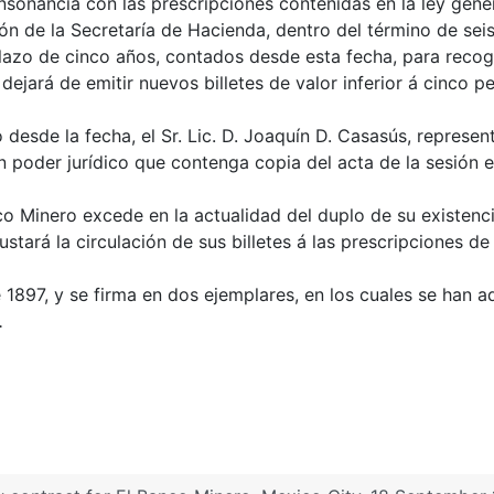
sonancia con las prescripciones contenidas en la ley genera
n de la Secretaría de Hacienda, dentro del término de sei
plazo de cinco años, contados desde esta fecha, para reco
 dejará de emitir nuevos billetes de valor inferior á cinco p
desde la fecha, el Sr. Lic. D. Joaquín D. Casasús, represe
un poder jurídico que contenga copia del acta de la sesión 
Banco Minero excede en la actualidad del duplo de su existen
tará la circulación de sus billetes á las prescripciones de 
897, y se firma en dos ejemplares, en los cuales se han ad
.
, 18 September 1897