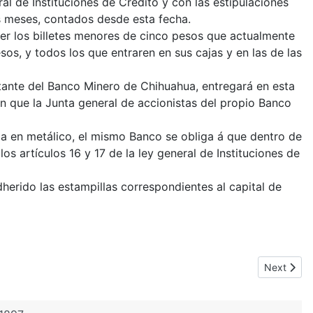
l de Instituciones de Crédito y con las estipulaciones
s meses, contados desde esta fecha.
ger los billetes menores de cinco pesos que actualmente
esos, y todos los que entraren en sus cajas y en las de las
ntante del Banco Minero de Chihuahua, entregará en esta
en que la Junta general de accionistas del propio Banco
cia en metálico, el mismo Banco se obliga á que dentro de
los artículos 16 y 17 de la ley general de Instituciones de
herido las estampillas correspondientes al capital de
Next artic
Next